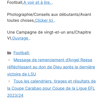
Football,
A voir et à lire.
.
Photographie/Conseils aux débutants/Avant
toutes choses,
Clicker Ici
.
Une Campagne de vingt-et-un ans/Chapitre
VI,
Ouvrage
.
Catégories
Football:
Navigation
Message de remerciement d’Angel Reese
des
réfléchissant au don de Dieu après la dernière
articles
victoire de LSU
Tous les calendriers, tirages et résultats de
la Coupe Carabao pour Coupe de la Ligue EFL
2023/24