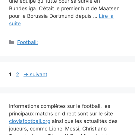
une équipe qui lutte pour sa survie en
Bundesliga. C’était le premier but de Maatsen
pour le Borussia Dortmund depuis …
Lire la
suite
Catégories
Football:
Navigation
Page
Page
1
2
→
suivant
des
articles
Informations complètes sur le football, les
principaux matchs en direct sont sur le site
clovisfootball.org
ainsi que les actualités des
joueurs, comme Lionel Messi, Christiano