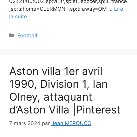
02T21:00:00Z,sp:vl=fr,sp:st=soccer,sp:li=france
,sp:ti:home=CLERMONT,sp:ti:away=OM …
Lire
la suite
Catégories
Football:
Aston villa 1er avril
1990, Division 1, Ian
Olney, attaquant
d’Aston Villa |Pinterest
7 mars 2024
par
Jean MEROUCO