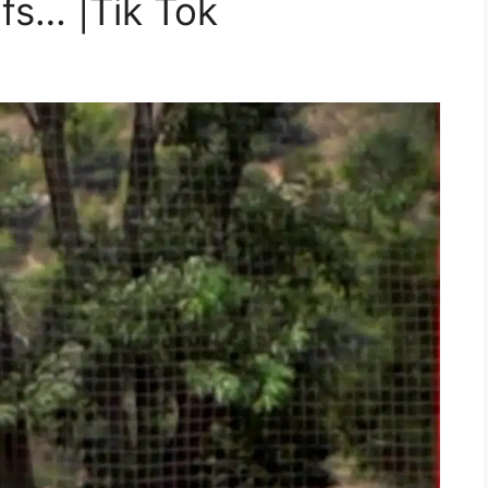
ifs… |Tik Tok