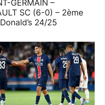
INT-GERMAIN –
LT SC (6-0) – 2ème
cDonald’s 24/25