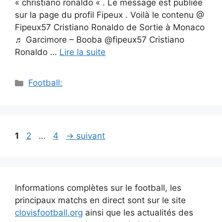
« christiano ronaldo « . Le message est publiée
sur la page du profil Fipeux . Voilà le contenu @
Fipeux57 Cristiano Ronaldo de Sortie à Monaco
♬ Garcimore – Booba @fipeux57 Cristiano
Ronaldo …
Lire la suite
Catégories
Football:
Navigation
Page
Page
Page
1
2
…
4
→
suivant
des
articles
Informations complètes sur le football, les
principaux matchs en direct sont sur le site
clovisfootball.org
ainsi que les actualités des