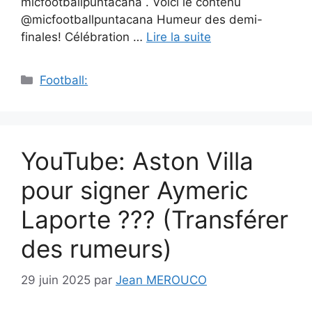
micfootballpuntacana . Voici le contenu
@micfootballpuntacana Humeur des demi-
finales! Célébration …
Lire la suite
Catégories
Football:
YouTube: Aston Villa
pour signer Aymeric
Laporte ??? (Transférer
des rumeurs)
29 juin 2025
par
Jean MEROUCO