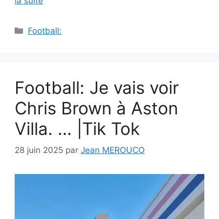
la suite
Catégories
Football:
Football: Je vais voir
Chris Brown à Aston
Villa. … |Tik Tok
28 juin 2025
par
Jean MEROUCO