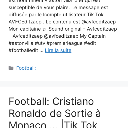
est notamment « aston villa » et qui est
susceptible de vous plaire. Le message est
diffusée par le lcompte utilisateur Tik Tok
AVFCEditzaep . Le contenu est @avfceditzaep
Mon capitaine ♬ Sound original – Avfceditzaep
– Avfceditzaep @avfceditzaep My Captain
#astonvilla #utv #premierleague #edit
#footballedit …
Lire la suite
Catégories
Football:
Football: Cristiano
Ronaldo de Sortie à
Monaco … |Tik Tok