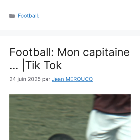
Catégories
Football:
Football: Mon capitaine
… |Tik Tok
24 juin 2025
par
Jean MEROUCO