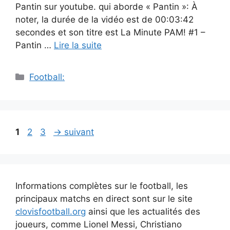
Pantin sur youtube. qui aborde « Pantin »: À
noter, la durée de la vidéo est de 00:03:42
secondes et son titre est La Minute PAM! #1 –
Pantin …
Lire la suite
Catégories
Football:
Navigation
Page
Page
Page
1
2
3
→
suivant
des
articles
Informations complètes sur le football, les
principaux matchs en direct sont sur le site
clovisfootball.org
ainsi que les actualités des
joueurs, comme Lionel Messi, Christiano