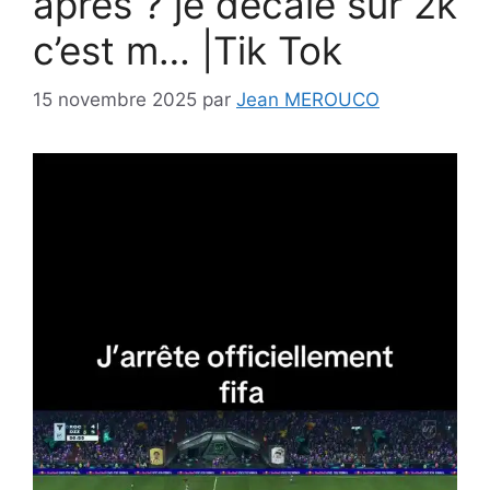
après ? je décale sur 2k
c’est m… |Tik Tok
15 novembre 2025
par
Jean MEROUCO