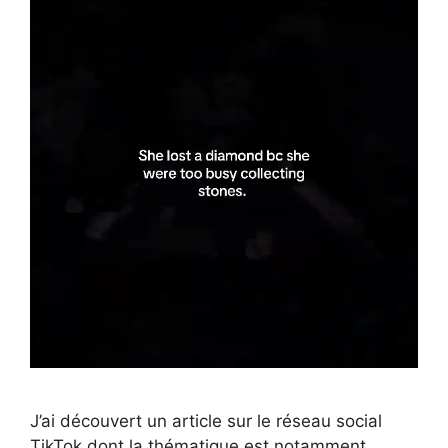
J’ai découvert un article sur le réseau social
TikTok dont la thématique est notamment