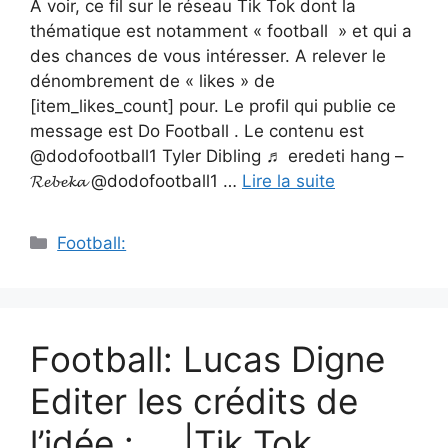
A voir, ce fil sur le réseau Tik Tok dont la
thématique est notamment « football » et qui a
des chances de vous intéresser. A relever le
dénombrement de « likes » de
[item_likes_count] pour. Le profil qui publie ce
message est Do Football . Le contenu est
@dodofootball1 Tyler Dibling ♬ eredeti hang –
𝓡𝓮𝓫𝓮𝓴𝓪 @dodofootball1 …
Lire la suite
Catégories
Football:
Football: Lucas Digne
Editer les crédits de
l’idée : … |Tik Tok