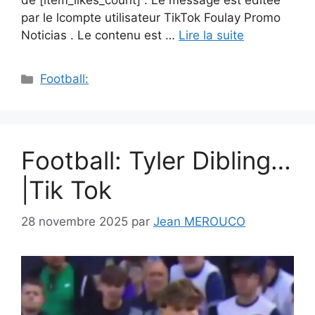
de [item_likes_count] . Le message est éditée
par le lcompte utilisateur TikTok Foulay Promo
Noticias . Le contenu est …
Lire la suite
Catégories
Football:
Football: Tyler Dibling…
|Tik Tok
28 novembre 2025
par
Jean MEROUCO