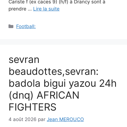
Cariste f (ex caces 9) (h/f) à Drancy sont à
prendre …
Lire la suite
Catégories
Football:
sevran
beaudottes,sevran:
badola bigui yazou 24h
(dnq) AFRICAN
FIGHTERS
4 août 2026
par
Jean MEROUCO