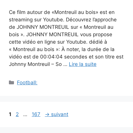
Ce film autour de «Montreuil au bois» est en
streaming sur Youtube. Découvrez l’approche
de JOHNNY MONTREUIL sur « Montreuil au
bois ». JOHNNY MONTREUIL vous propose
cette vidéo en ligne sur Youtube. dédié à
« Montreuil au bois »: À noter, la durée de la
vidéo est de 00:04:04 secondes et son titre est
Johnny Montreuil – So …
Lire la suite
Catégories
Football:
Navigation
Page
Page
Page
1
2
…
167
→
suivant
des
articles