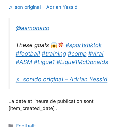
♬ son original – Adrian Yessid
@asmonaco
These goals
#sportstiktok
#football
#training
#comp
#viral
#ASM
#Ligue1
#Ligue1McDonalds
♬ sonido original – Adrian Yessid
La date et l’heure de publication sont
[item_created_date] .
Catégories
Football: