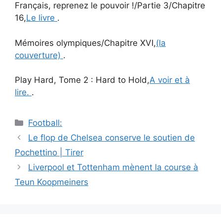
Français, reprenez le pouvoir !/Partie 3/Chapitre
16,
Le livre
.
Mémoires olympiques/Chapitre XVI,
(la
couverture)
.
Play Hard, Tome 2 : Hard to Hold,
A voir et à
lire.
.
Catégories
Football:
Navigation
Le flop de Chelsea conserve le soutien de
des
Pochettino | Tirer
articles
Liverpool et Tottenham mènent la course à
Teun Koopmeiners