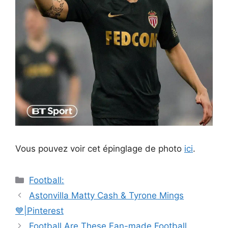
Vous pouvez voir cet épinglage de photo
ici
.
Catégories
Football:
Navigation
Astonvilla Matty Cash & Tyrone Mings
des
💙|Pinterest
articles
Football Are These Fan-made Football