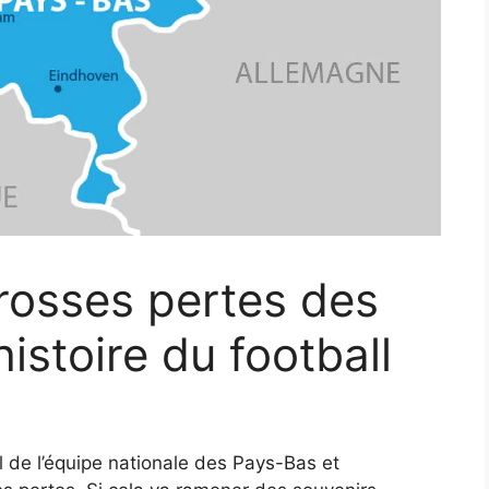
rosses pertes des
istoire du football
l de l’équipe nationale des Pays-Bas et