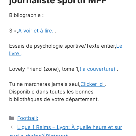
journaliste sportif MFF
Bibliographie :
3 »,
A voir et à lire.
.
Essais de psychologie sportive/Texte entier,
Le
livre
.
Lovely Friend (zone), tome 1,
(la couverture)
.
Tu ne marcheras jamais seul,
Clicker Ici
.
Disponible dans toutes les bonnes
bibliothèques de votre département.
Catégories
Football:
Navigation
Ligue 1 Reims – Lyon: À quelle heure et sur
des