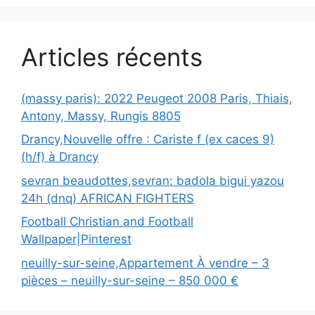
Articles récents
(massy paris): 2022 Peugeot 2008 Paris, Thiais,
Antony, Massy, Rungis 8805
Drancy,Nouvelle offre : Cariste f (ex caces 9)
(h/f) à Drancy
sevran beaudottes,sevran: badola bigui yazou
24h (dnq) AFRICAN FIGHTERS
Football Christian and Football
Wallpaper|Pinterest
neuilly-sur-seine,Appartement À vendre – 3
pièces – neuilly-sur-seine – 850 000 €