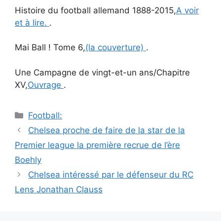
Histoire du football allemand 1888-2015,
A voir
et à lire.
.
Mai Ball ! Tome 6,
(la couverture)
.
Une Campagne de vingt-et-un ans/Chapitre
XV,
Ouvrage
.
Catégories
Football:
Navigation
Chelsea proche de faire de la star de la
des
Premier league la première recrue de l’ère
articles
Boehly
Chelsea intéressé par le défenseur du RC
Lens Jonathan Clauss