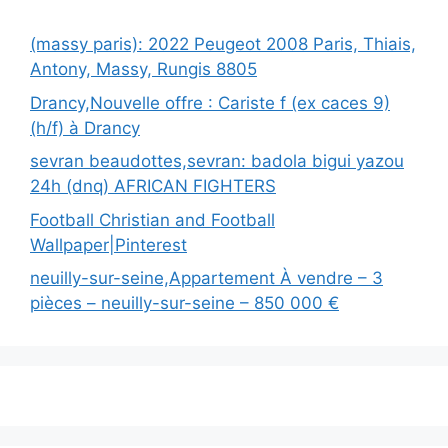
(massy paris): 2022 Peugeot 2008 Paris, Thiais,
Antony, Massy, Rungis 8805
Drancy,Nouvelle offre : Cariste f (ex caces 9)
(h/f) à Drancy
sevran beaudottes,sevran: badola bigui yazou
24h (dnq) AFRICAN FIGHTERS
Football Christian and Football
Wallpaper|Pinterest
neuilly-sur-seine,Appartement À vendre – 3
pièces – neuilly-sur-seine – 850 000 €