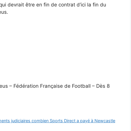
devrait être en fin de contrat d’ici la fin du
eus.
Bleus – Fédération Française de Football – Dès 8
nts judiciaires combien Sports Direct a payé à Newcastle