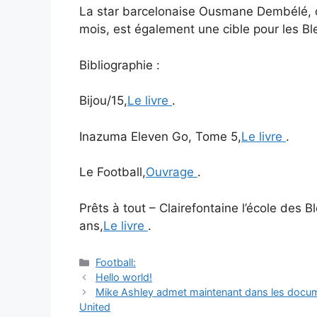
La star barcelonaise Ousmane Dembélé, qui 
mois, est également une cible pour les Bl
Bibliographie :
Bijou/15,
Le livre
.
Inazuma Eleven Go, Tome 5,
Le livre
.
Le Football,
Ouvrage
.
Prêts à tout – Clairefontaine l’école des 
ans,
Le livre
.
Catégories
Football:
Navigation
Hello world!
des
Mike Ashley admet maintenant dans les docume
articles
United