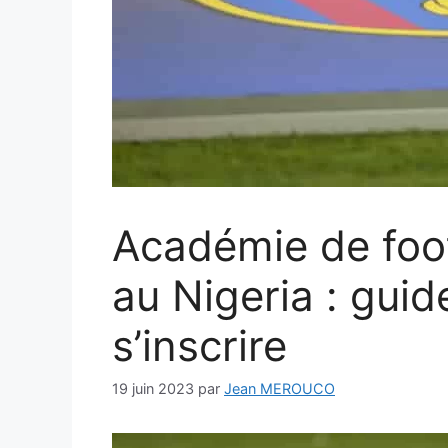
Académie de foot
au Nigeria : guid
s’inscrire
19 juin 2023
par
Jean MEROUCO