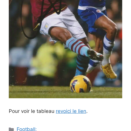
Pour voir le tableau
revoici le lien
.
Catégories
Football: