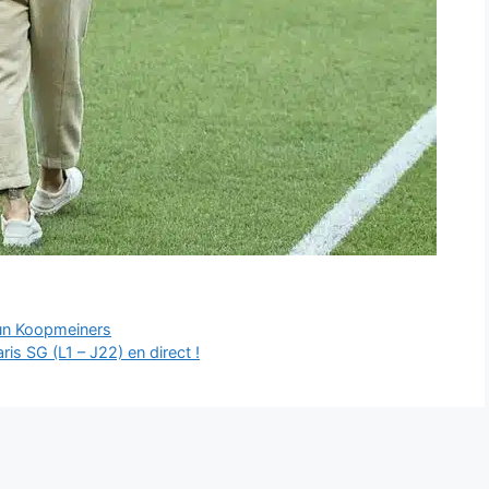
eun Koopmeiners
 SG (L1 – J22) en direct !