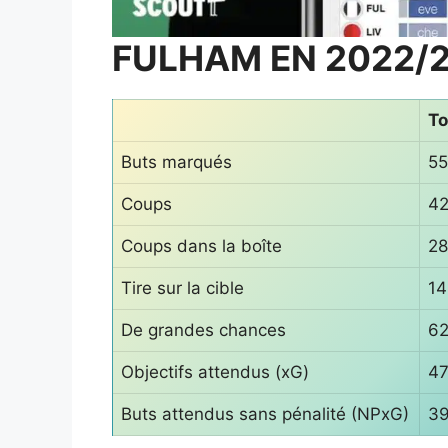
FULHAM EN 2022/2
To
Buts marqués
55
Coups
4
Coups dans la boîte
2
Tire sur la cible
14
De grandes chances
6
Objectifs attendus (xG)
47
Buts attendus sans pénalité (NPxG)
39