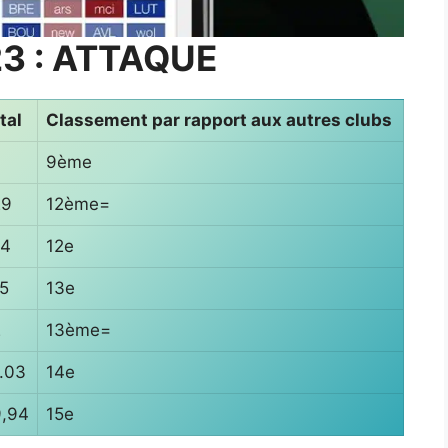
3 : ATTAQUE
tal
Classement par rapport aux autres clubs
9ème
29
12ème=
84
12e
5
13e
2
13ème=
.03
14e
,94
15e