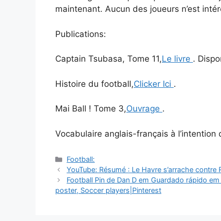
maintenant. Aucun des joueurs n’est inté
Publications:
Captain Tsubasa, Tome 11,
Le livre
. Dispo
Histoire du football,
Clicker Ici
.
Mai Ball ! Tome 3,
Ouvrage
.
Vocabulaire anglais-français à l’intentio
Catégories
Football:
Navigation
YouTube: Résumé : Le Havre s’arrache contre R
des
Football Pin de Dan D em Guardado rápido em 2
articles
poster, Soccer players|Pinterest