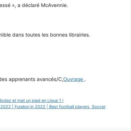
ressé », a déclaré McAvennie.
nible dans toutes les bonnes librairies.
n des apprenants avancés/C,
Ouvrage
.
odez et met un pied en Ligue 1 !
022 | Futebol in 2022 | Best football players, Soccer