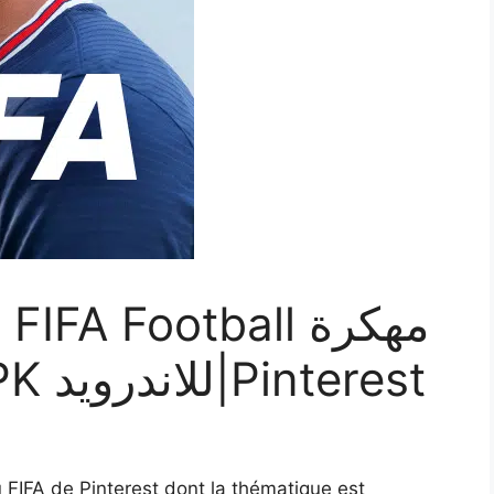
2023 20.1.03 ِAPK للاندرويد|Pinterest
eau FIFA de Pinterest dont la thématique est