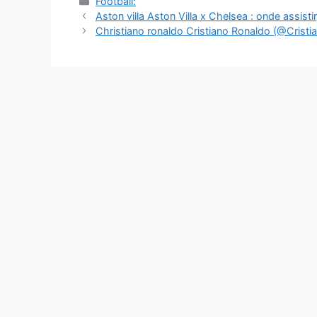
Catégories
Football:
Navigation
Aston villa Aston Villa x Chelsea : onde assistir,
des
Christiano ronaldo Cristiano Ronaldo (@Cristia
articles