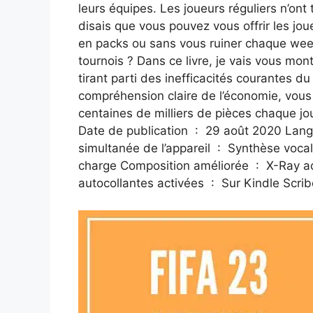
leurs équipes. Les joueurs réguliers n’on
disais que vous pouvez vous offrir les j
en packs ou sans vous ruiner chaque week
tournois ? Dans ce livre, je vais vous mo
tirant parti des inefficacités courantes
compréhension claire de l’économie, vou
centaines de milliers de pièces chaque jour sur le
Date de publication ‏ : ‎ 29 août 2020 Langue ‏ : ‎ Anglais Taille du fichier ‏ : ‎ 119 Ko Utilisation
simultanée de l’appareil ‏ : ‎ Synthèse vocale illimitée ‏ : ‎ Lecteur d’écran activé ‏ : ‎ Prise en
charge Composition améliorée ‏ : ‎ X-Ray activé ‏ : ‎ Non activé Word Wise ‏ : ‎ Notes