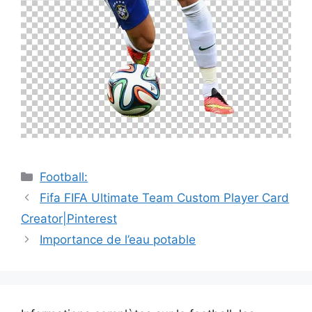
Catégories
Football:
Navigation
Fifa FIFA Ultimate Team Custom Player Card
des
Creator|Pinterest
articles
Importance de l’eau potable