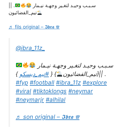
. ||
سـبـب وحيـد لتغـير وجهـة نيـمار
تيم_الفضائيون
♬ fils original – 𝕴𝖇𝖗𝖆 ♕︎
@ibra_11z_
سـبـب وحيـد لتغـير وجهـة نيـمار
}
#تیم_دیسکو
} {
. ||{تيم_الفضائيون
#fyp
#football
#ibra_11z
#explore
#viral
#tiktoklongs
#neymar
#neymarjr
#alhilal
♬ son original – 𝕴𝖇𝖗𝖆 ♕︎