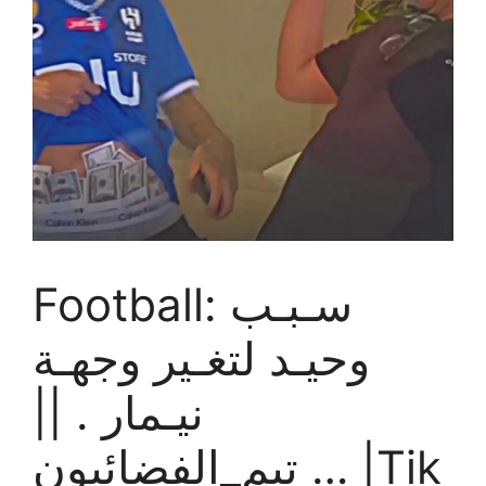
Football: سـبـب
وحيـد لتغـير وجهـة
نيـمار . ||
تيم_الفضائيون … |Tik