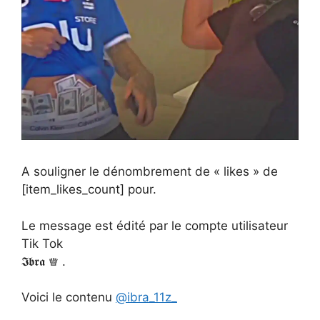
A souligner le dénombrement de « likes » de
[item_likes_count] pour.
Le message est édité par le compte utilisateur
Tik Tok
𝕴𝖇𝖗𝖆 ♕︎ .
Voici le contenu
@ibra_11z_