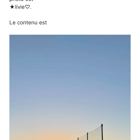
★livie♡︎.
Le contenu est