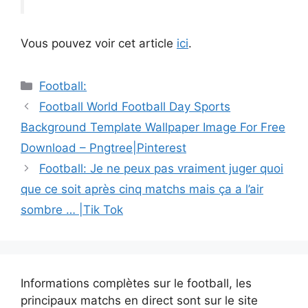
Vous pouvez voir cet article
ici
.
Catégories
Football:
Navigation
Football World Football Day Sports
des
Background Template Wallpaper Image For Free
articles
Download – Pngtree|Pinterest
Football: Je ne peux pas vraiment juger quoi
que ce soit après cinq matchs mais ça a l’air
sombre … |Tik Tok
Informations complètes sur le football, les
principaux matchs en direct sont sur le site