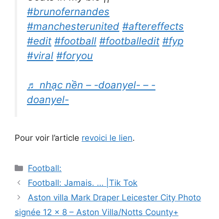
#brunofernandes
#manchesterunited
#aftereffects
#edit
#football
#footballedit
#fyp
#viral
#foryou
♬ nhạc nền – -doanyel- – -
doanyel-
Pour voir l’article
revoici le lien
.
Catégories
Football:
Navigation
Football: Jamais. … |Tik Tok
des
Aston villa Mark Draper Leicester City Photo
articles
signée 12 x 8 – Aston Villa/Notts County+