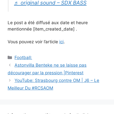
♬ original sound – SDX BASS
Le post a été diffusé aux date et heure
mentionnée [item_created_date] .
Vous pouvez voir l’article
ici
.
Catégories
Football:
Navigation
Astonvilla Benteke ne se laisse pas
des
décourager par la pression |Pinterest
articles
YouTube: Strasbourg contre OM | J6 – Le
Meilleur Du #RCSAOM