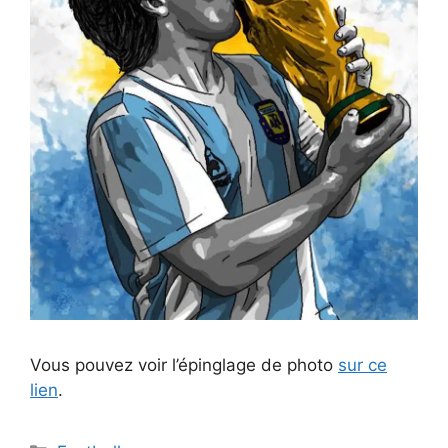
Vous pouvez voir l’épinglage de photo
sur ce
lien
.
Catégories