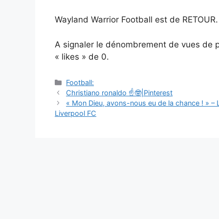
Wayland Warrior Football est de RETOUR.
A signaler le dénombrement de vues de pl
« likes » de 0.
Catégories
Football:
Navigation
Christiano ronaldo ☝🤓|Pinterest
des
« Mon Dieu, avons-nous eu de la chance ! » – L
articles
Liverpool FC