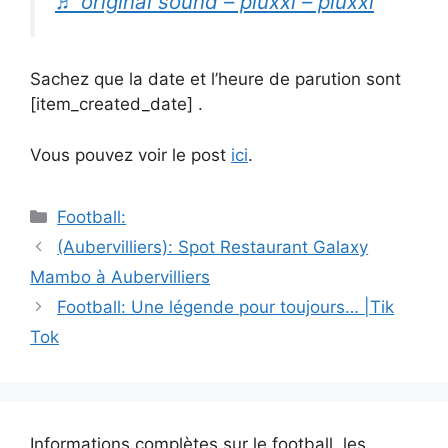
♬ original sound – pluxxi – pluxxi
Sachez que la date et l’heure de parution sont
[item_created_date] .
Vous pouvez voir le post
ici
.
Catégories
Football:
Navigation
(Aubervilliers): Spot Restaurant Galaxy
des
Mambo à Aubervilliers
articles
Football: Une légende pour toujours… |Tik
Tok
Informations complètes sur le football, les