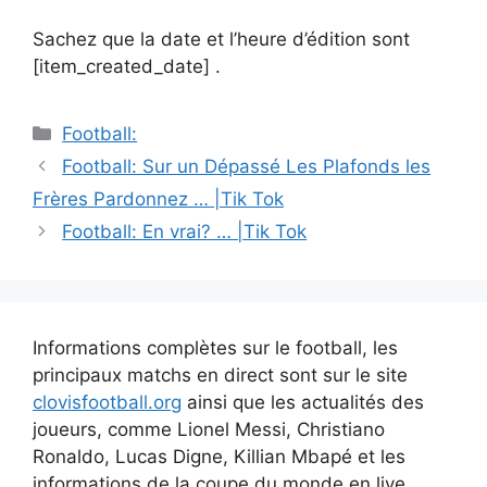
Sachez que la date et l’heure d’édition sont
[item_created_date] .
Catégories
Football:
Navigation
Football: Sur un Dépassé Les Plafonds les
des
Frères Pardonnez … |Tik Tok
articles
Football: En vrai? … |Tik Tok
Informations complètes sur le football, les
principaux matchs en direct sont sur le site
clovisfootball.org
ainsi que les actualités des
joueurs, comme Lionel Messi, Christiano
Ronaldo, Lucas Digne, Killian Mbapé et les
informations de la coupe du monde en live.