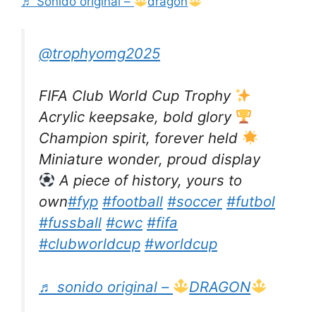
♬ Sonido original –
dragon
@trophyomg2025
FIFA Club World Cup Trophy
Acrylic keepsake, bold glory
Champion spirit, forever held
Miniature wonder, proud display
A piece of history, yours to
own
#fyp
#football
#soccer
#futbol
#fussball
#cwc
#fifa
#clubworldcup
#worldcup
♬ sonido original –
DRAGON