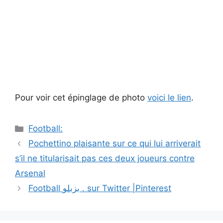
Pour voir cet épinglage de photo
voici le lien
.
Catégories
Football:
Navigation
Pochettino plaisante sur ce qui lui arriverait
des
s’il ne titularisait pas ces deux joueurs contre
articles
Arsenal
Football بزبلو . sur Twitter |Pinterest