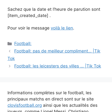
Sachez que la date et l’heure de parution sont
[item_created_date] .
Pour voir le message
voilà le lien
.
Catégories
Football:
Navigation
Football: pas de meilleur compliment… |Tik
des
Tok
articles
Football: les leicesters des villes … |Tik Tok
Informations complètes sur le football, les
principaux matchs en direct sont sur le site
clovisfootball.org
ainsi que les actualités des
joueurs, comme Lionel Messi, Christiano