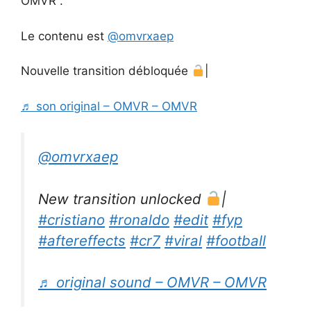
OMVR .
Le contenu est
@omvrxaep
Nouvelle transition débloquée
|
♬ son original – OMVR – OMVR
@omvrxaep
New transition unlocked
|
#cristiano
#ronaldo
#edit
#fyp
#aftereffects
#cr7
#viral
#football
♬ original sound – OMVR – OMVR