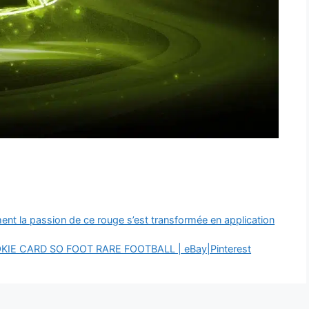
ent la passion de ce rouge s’est transformée en application
OKIE CARD SO FOOT RARE FOOTBALL | eBay|Pinterest