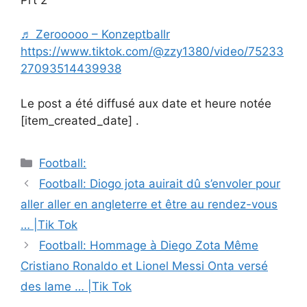
♬ Zerooooo – Konzeptballr
https://www.tiktok.com/@zzy1380/video/75233
27093514439938
Le post a été diffusé aux date et heure notée
[item_created_date] .
Catégories
Football:
Navigation
Football: Diogo jota auirait dû s’envoler pour
des
aller aller en angleterre et être au rendez-vous
articles
… |Tik Tok
Football: Hommage à Diego Zota Même
Cristiano Ronaldo et Lionel Messi Onta versé
des lame … |Tik Tok