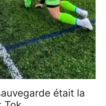
sauvegarde était la
k Tok