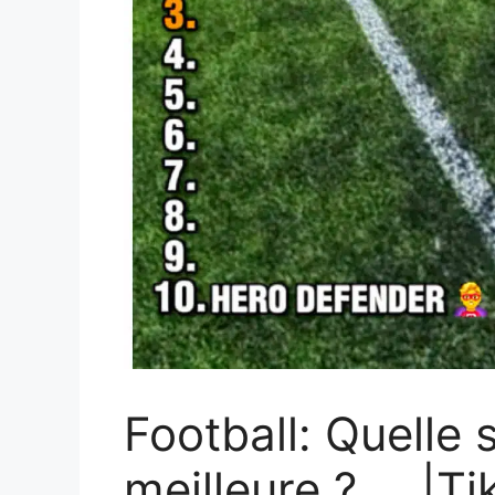
Football: Quelle 
meilleure ? … |Ti