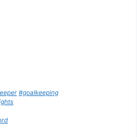
keeper
#goalkeeping
ights
ord