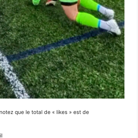
otez que le total de « likes » est de
l