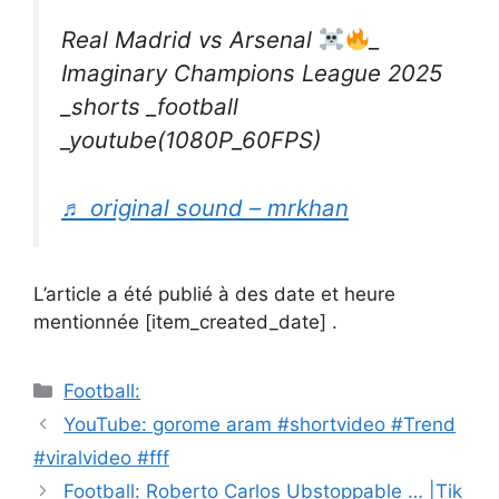
Real Madrid vs Arsenal
_
Imaginary Champions League 2025
_shorts _football
_youtube(1080P_60FPS)
♬ original sound – mrkhan
L’article a été publié à des date et heure
mentionnée [item_created_date] .
Catégories
Football:
Navigation
YouTube: gorome aram #shortvideo #Trend
des
#viralvideo #fff
articles
Football: Roberto Carlos Ubstoppable … |Tik