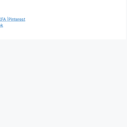
 KFA |Pinterest
ok