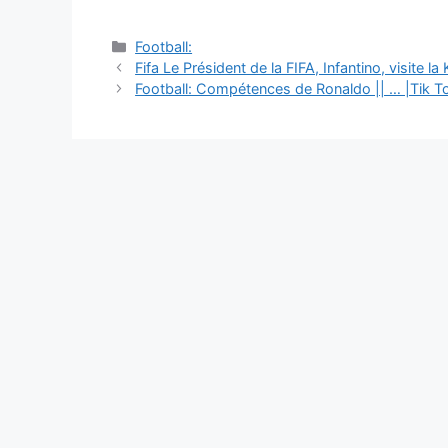
Catégories
Football:
Navigation
Fifa Le Président de la FIFA, Infantino, visite la
des
Football: Compétences de Ronaldo || … |Tik T
articles