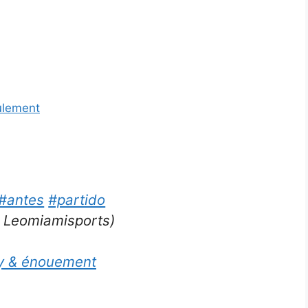
oulement
#antes
#partido
: Leomiamisports)
ly & énouement