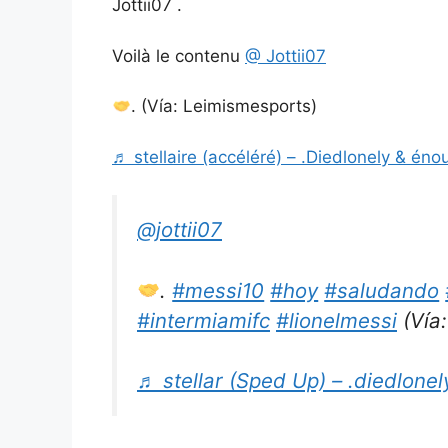
Jottii07 .
Voilà le contenu
@ Jottii07
. (Vía: Leimismesports)
♬ stellaire (accéléré) – .Diedlonely & én
@jottii07
.
#messi10
#hoy
#saludando
#intermiamifc
#lionelmessi
(Vía
♬ stellar (Sped Up) – .diedlone