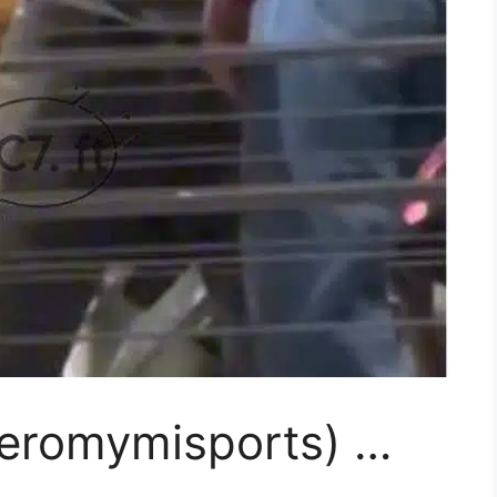
 Leromymisports) …