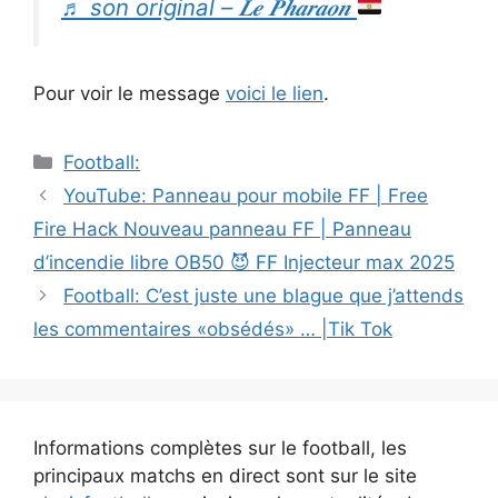
♬ son original – 𝑳𝒆 𝑷𝒉𝒂𝒓𝒂𝒐𝒏
Pour voir le message
voici le lien
.
Catégories
Football:
Navigation
YouTube: Panneau pour mobile FF | Free
des
Fire Hack Nouveau panneau FF | Panneau
articles
d’incendie libre OB50 😈 FF Injecteur max 2025
Football: C’est juste une blague que j’attends
les commentaires «obsédés» … |Tik Tok
Informations complètes sur le football, les
principaux matchs en direct sont sur le site