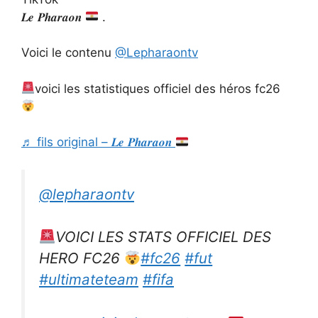
𝑳𝒆 𝑷𝒉𝒂𝒓𝒂𝒐𝒏
.
Voici le contenu
@Lepharaontv
voici les statistiques officiel des héros fc26
♬ fils original – 𝑳𝒆 𝑷𝒉𝒂𝒓𝒂𝒐𝒏
@lepharaontv
VOICI LES STATS OFFICIEL DES
HERO FC26
#fc26
#fut
#ultimateteam
#fifa