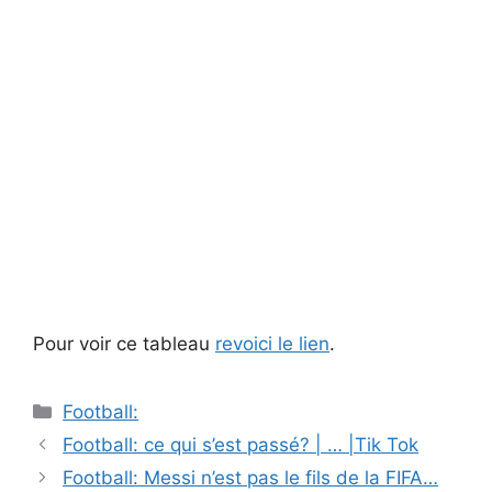
Pour voir ce tableau
revoici le lien
.
Catégories
Football:
Navigation
Football: ce qui s’est passé? | … |Tik Tok
des
Football: Messi n’est pas le fils de la FIFA…