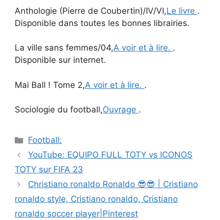
Anthologie (Pierre de Coubertin)/IV/VI,
Le livre
.
Disponible dans toutes les bonnes librairies.
La ville sans femmes/04,
A voir et à lire.
.
Disponible sur internet.
Mai Ball ! Tome 2,
A voir et à lire.
.
Sociologie du football,
Ouvrage
.
Catégories
Football:
Navigation
YouTube: EQUIPO FULL TOTY vs ICONOS
des
TOTY sur FIFA 23
articles
Christiano ronaldo Ronaldo 😎😎 | Cristiano
ronaldo style, Cristiano ronaldo, Cristiano
ronaldo soccer player|Pinterest