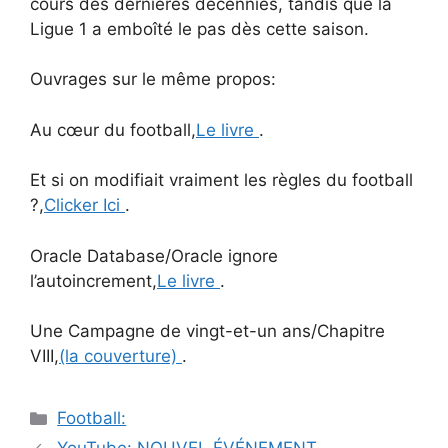
cours des dernières décennies, tandis que la
Ligue 1 a emboîté le pas dès cette saison.
Ouvrages sur le même propos:
Au cœur du football,
Le livre
.
Et si on modifiait vraiment les règles du football
?,
Clicker Ici
.
Oracle Database/Oracle ignore
l’autoincrement,
Le livre
.
Une Campagne de vingt-et-un ans/Chapitre
VIII,
(la couverture)
.
Catégories
Football:
Navigation