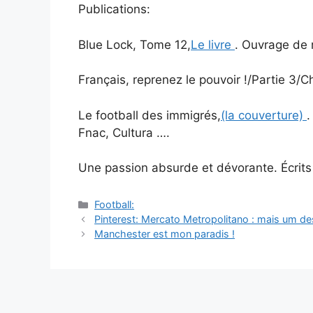
Publications:
Blue Lock, Tome 12,
Le livre
. Ouvrage de 
Français, reprenez le pouvoir !/Partie 3/Ch
Le football des immigrés,
(la couverture)
.
Fnac, Cultura ….
Une passion absurde et dévorante. Écrits s
Catégories
Football:
Navigation
Pinterest: Mercato Metropolitano : mais um d
des
Manchester est mon paradis !
articles