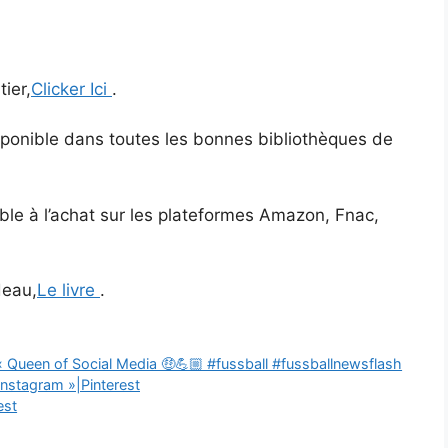
ier,
Clicker Ici
.
sponible dans toutes les bonnes bibliothèques de
ible à l’achat sur les plateformes Amazon, Fnac,
deau,
Le livre
.
« Queen of Social Media 🤑💪🏼 #fussball #fussballnewsflash
nstagram »|Pinterest
est