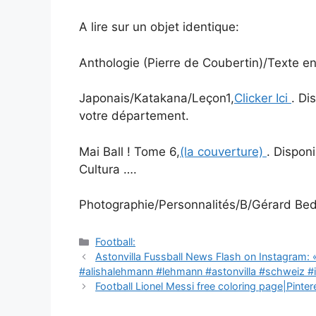
A lire sur un objet identique:
Anthologie (Pierre de Coubertin)/Texte ent
Japonais/Katakana/Leçon1,
Clicker Ici
. Di
votre département.
Mai Ball ! Tome 6,
(la couverture)
. Dispon
Cultura ….
Photographie/Personnalités/B/Gérard Be
Catégories
Football:
Navigation
Astonvilla Fussball News Flash on Instagram: 
des
#alishalehmann #lehmann #astonvilla #schweiz #i
articles
Football Lionel Messi free coloring page|Pinter