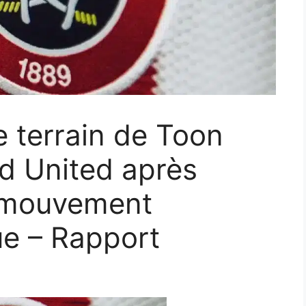
e terrain de Toon
ld United après
u mouvement
e – Rapport