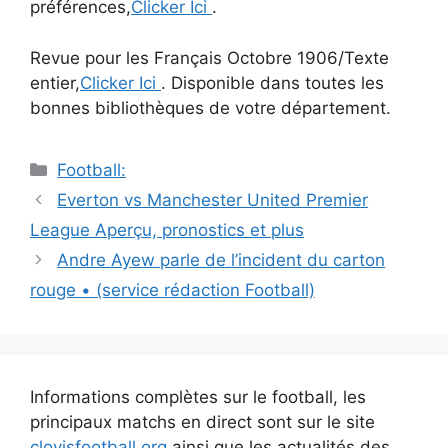
préférences,
Clicker Ici
.
Revue pour les Français Octobre 1906/Texte
entier,
Clicker Ici
. Disponible dans toutes les
bonnes bibliothèques de votre département.
Catégories
Football:
Navigation
Everton vs Manchester United Premier
des
League Aperçu, pronostics et plus
articles
Andre Ayew parle de l’incident du carton
rouge • (service rédaction Football)
Informations complètes sur le football, les
principaux matchs en direct sont sur le site
clovisfootball.org
ainsi que les actualités des