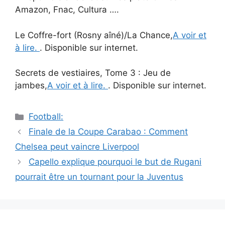
Amazon, Fnac, Cultura ….
Le Coffre-fort (Rosny aîné)/La Chance,
A voir et
à lire.
. Disponible sur internet.
Secrets de vestiaires, Tome 3 : Jeu de
jambes,
A voir et à lire.
. Disponible sur internet.
Catégories
Football:
Navigation
Finale de la Coupe Carabao : Comment
des
Chelsea peut vaincre Liverpool
articles
Capello explique pourquoi le but de Rugani
pourrait être un tournant pour la Juventus