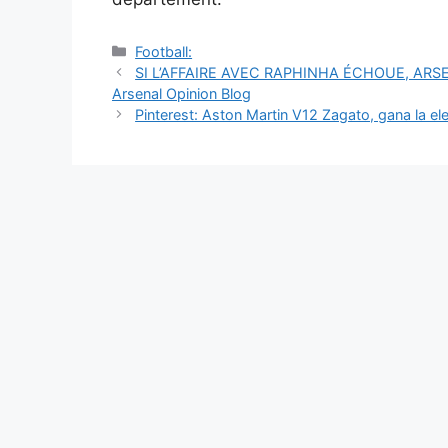
Catégories
Football:
Navigation
SI L’AFFAIRE AVEC RAPHINHA ÉCHOUE, ARSE
des
Arsenal Opinion Blog
articles
Pinterest: Aston Martin V12 Zagato, gana la ele