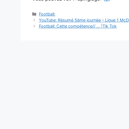
Catégories
Football:
Navigation
YouTube: Résumé 5ème journée – Ligue 1 McD
des
Football: Cette compétence// … |Tik Tok
articles