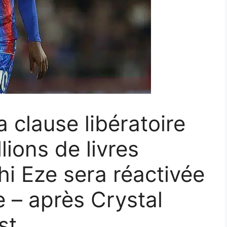
a clause libératoire
lions de livres
hi Eze sera réactivée
e – après Crystal
st