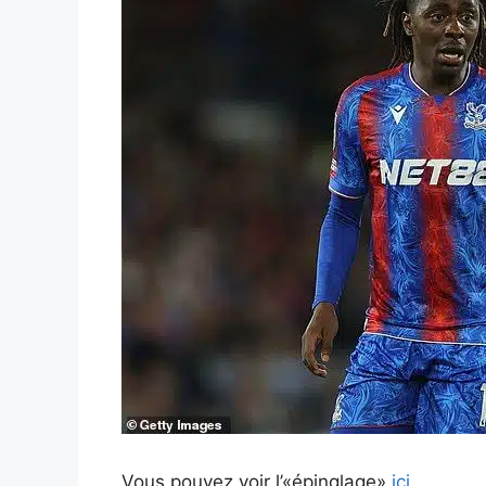
Vous pouvez voir l’«épinglage»
ici
.