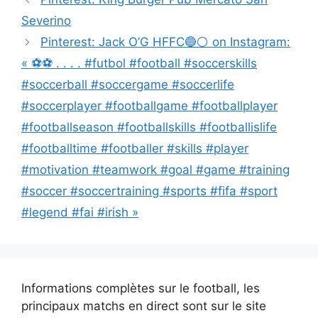
des
Severino
articles
Pinterest: Jack O’G HFFC🔵⚪ on Instagram:
« ⚽⚽ . . . . #futbol #football #soccerskills
#soccerball #soccergame #soccerlife
#soccerplayer #footballgame #footballplayer
#footballseason #footballskills #footballislife
#footballtime #footballer #skills #player
#motivation #teamwork #goal #game #training
#soccer #soccertraining #sports #fifa #sport
#legend #fai #irish »
Informations complètes sur le football, les
principaux matchs en direct sont sur le site