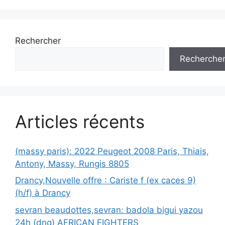
Rechercher
Recherche
Articles récents
(massy paris): 2022 Peugeot 2008 Paris, Thiais,
Antony, Massy, Rungis 8805
Drancy,Nouvelle offre : Cariste f (ex caces 9)
(h/f) à Drancy
sevran beaudottes,sevran: badola bigui yazou
24h (dnq) AFRICAN FIGHTERS